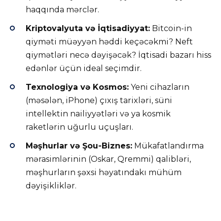
haqqında mərclər.
Kriptovalyuta və İqtisadiyyat:
Bitcoin-in
qiyməti müəyyən həddi keçəcəkmi? Neft
qiymətləri necə dəyişəcək? İqtisadi bazarı hiss
edənlər üçün ideal seçimdir.
Texnologiya və Kosmos:
Yeni cihazların
(məsələn, iPhone) çıxış tarixləri, süni
intellektin nailiyyətləri və ya kosmik
raketlərin uğurlu uçuşları.
Məşhurlar və Şou-Biznes:
Mükafatlandırma
mərasimlərinin (Oskar, Qremmi) qalibləri,
məşhurların şəxsi həyatındakı mühüm
dəyişikliklər.