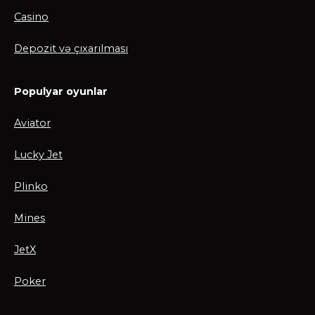
Casino
Depozit və çıxarılması
Populyar oyunlar
Aviator
Lucky Jet
Plinko
Mines
JetX
Poker