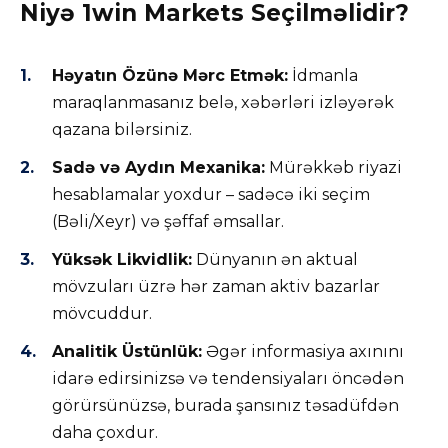
Niyə 1win Markets Seçilməlidir?
Həyatın Özünə Mərc Etmək:
İdmanla
maraqlanmasanız belə, xəbərləri izləyərək
qazana bilərsiniz.
Sadə və Aydın Mexanika:
Mürəkkəb riyazi
hesablamalar yoxdur – sadəcə iki seçim
(Bəli/Xeyr) və şəffaf əmsallar.
Yüksək Likvidlik:
Dünyanın ən aktual
mövzuları üzrə hər zaman aktiv bazarlar
mövcuddur.
Analitik Üstünlük:
Əgər informasiya axınını
idarə edirsinizsə və tendensiyaları öncədən
görürsünüzsə, burada şansınız təsadüfdən
daha çoxdur.