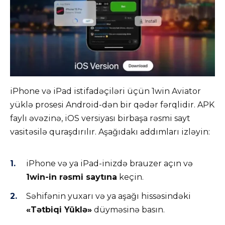
iPhone və iPad istifadəçiləri üçün 1win Aviator
yüklə prosesi Android-dən bir qədər fərqlidir. APK
faylı əvəzinə, iOS versiyası birbaşa rəsmi sayt
vasitəsilə quraşdırılır. Aşağıdakı addımları izləyin:
iPhone və ya iPad-inizdə brauzer açın və
1win-in rəsmi saytına
keçin.
Səhifənin yuxarı və ya aşağı hissəsindəki
«Tətbiqi Yüklə»
düyməsinə basın.