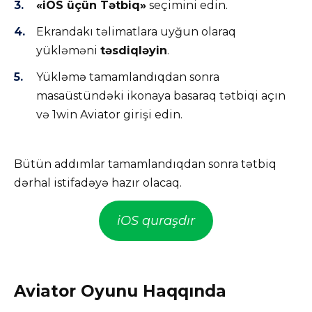
«iOS üçün Tətbiq»
seçimini edin.
Ekrandakı təlimatlara uyğun olaraq
yükləməni
təsdiqləyin
.
Yükləmə tamamlandıqdan sonra
masaüstündəki ikonaya basaraq tətbiqi açın
və 1win Aviator girişi edin.
Bütün addımlar tamamlandıqdan sonra tətbiq
dərhal istifadəyə hazır olacaq.
iOS quraşdır
Aviator Oyunu Haqqında