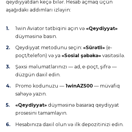
qeydiyyatdan keçə bilər. Hesab açmaq üçün
aşağıdakı addımları izləyin:
1win Aviator tətbiqini açın və
«Qeydiyyat»
düyməsinə basın.
Qeydiyyat metodunu seçin:
«Sürətli»
(e-
poçt/telefon) və ya
«Sosial şəbəkə»
vasitəsilə.
Şəxsi məlumatlarınızı — ad, e-poçt, şifrə —
düzgün daxil edin.
Promo kodunuzu —
1winAZ500
— müvafiq
sahəyə yazın.
«Qeydiyyat»
düyməsinə basaraq qeydiyyat
prosesini tamamlayın.
Hesabınıza daxil olun və ilk depozitinizi edin.