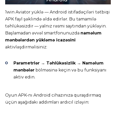
1win Aviator yüklə — Android istifadəçiləri tətbiqi
APK fayl şəklində əldə edirlər. Bu tamamilə
təhlükəsizdir — yalnız rəsmi saytından yükləyin.
Başlamadan əvvəl smartfonunuzda
naməlum
mənbələrdən yükləmə icazəsini
aktivləşdirməlisiniz:
Parametrlər → Təhlükəsizlik → Naməlum
mənbələr
bölməsinə keçin və bu funksiyanı
aktiv edin.
Oyun APK-nı Android cihazınıza quraşdırmaq
üçün aşağıdakı addımları ardıcıl izləyin: