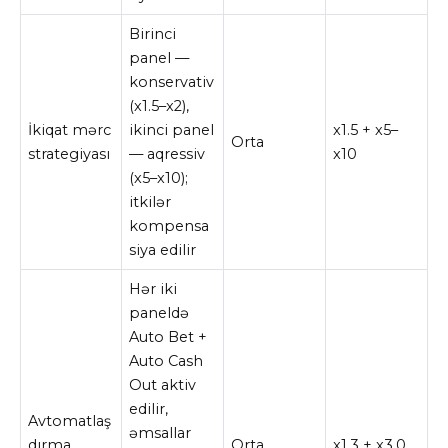
Birinci
panel —
konservativ
(x1.5–x2),
İkiqat mərc
ikinci panel
x1.5 + x5–
Orta
strategiyası
— aqressiv
x10
(x5–x10);
itkilər
kompensa
siya edilir
Hər iki
paneldə
Auto Bet +
Auto Cash
Out aktiv
edilir,
Avtomatlaş
əmsallar
dırma
Orta
x1.3 + x3.0