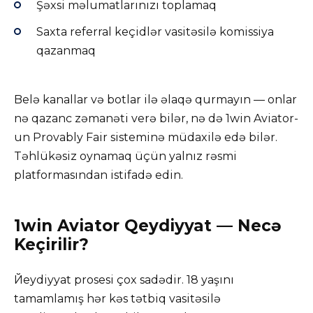
Şəxsi məlumatlarınızı toplamaq
Saxta referral keçidlər vasitəsilə komissiya
qazanmaq
Belə kanallar və botlar ilə əlaqə qurmayın — onlar
nə qazanc zəmanəti verə bilər, nə də 1win Aviator-
un Provably Fair sisteminə müdaxilə edə bilər.
Təhlükəsiz oynamaq üçün yalnız rəsmi
platformasından istifadə edin.
1win Aviator Qeydiyyat — Necə
Keçirilir?
Йeydiyyat prosesi çox sadədir. 18 yaşını
tamamlamış hər kəs tətbiq vasitəsilə