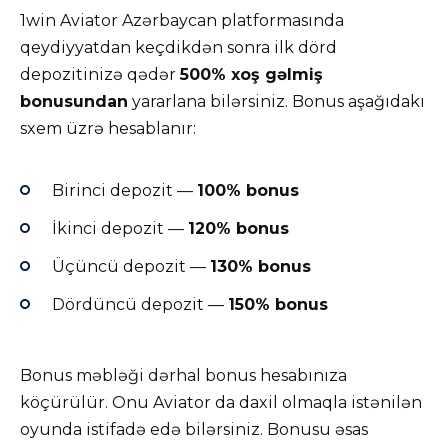
1win Aviator Azərbaycan platformasında
qeydiyyatdan keçdikdən sonra ilk dörd
depozitinizə qədər
500% xoş gəlmiş
bonusundan
yararlana bilərsiniz. Bonus aşağıdakı
sxem üzrə hesablanır:
Birinci depozit —
100% bonus
İkinci depozit —
120% bonus
Üçüncü depozit —
130% bonus
Dördüncü depozit —
150% bonus
Bonus məbləği dərhal bonus hesabınıza
köçürülür. Onu Aviator da daxil olmaqla istənilən
oyunda istifadə edə bilərsiniz. Bonusu əsas